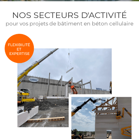
NOS SECTEURS D'ACTIVITÉ
pour vos projets de bâtiment en béton cellulaire
UNE QUEST
ACCUEIL
ÉTON CELLULAIRE
02 47 59 21
TUDE ET POSE
S RÉFÉRENCES
RESTEZ INF
US FONT CONFIANCE
INSCRIPTION NEW
CONTACT