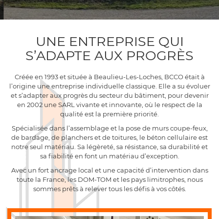
UNE ENTREPRISE QUI
En cochant cette case, vous consentez à recevoir nos propositions commerciales à
S’ADAPTE AUX PROGRÈS
l'adresse email indiqué ci-dessus. Vous pouvez vous désinscrire à tout moment en utilisant
le formulaire de désinscription
.
Créée en 1993 et située à Beaulieu-Les-Loches, BCCO était à
INSCRIPTION
l’origine une entreprise individuelle classique. Elle a su évoluer
et s’adapter aux progrès du secteur du bâtiment, pour devenir
en 2002 une SARL vivante et innovante, où le respect de la
qualité est la première priorité.
Spécialisée dans l’assemblage et la pose de murs coupe-feux,
de bardage, de planchers et de toitures, le béton cellulaire est
notre seul matériau. Sa légèreté, sa résistance, sa durabilité et
sa fiabilité en font un matériau d’exception.
Avec un fort ancrage local et une capacité d’intervention dans
toute la France, les DOM-TOM et les pays limitrophes, nous
sommes prêts à relever tous les défis à vos côtés.