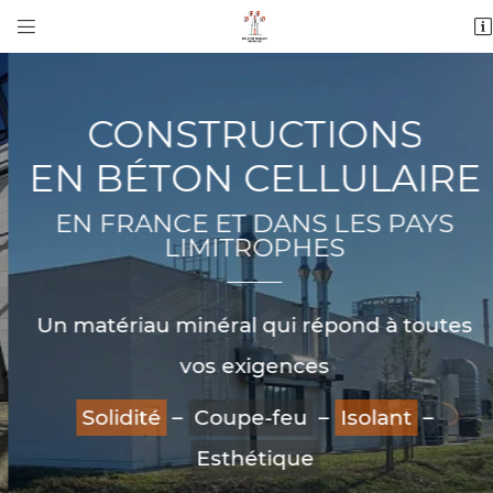


9 rue du Georges Patry
37600 Beaulieu-les-Loches
02 47 59 21 74
CONSTRUCTIONS
EN BÉTON CELLULAIRE
EN FRANCE ET DANS LES PAYS
LIMITROPHES
Un matériau minéral qui répond à toutes
Adresse email de réception

vos exigences
Recopier le code ci-contre

Solidité
–
Coupe-feu
–
Isolant
–
Rafraîchir le captcha

Esthétique