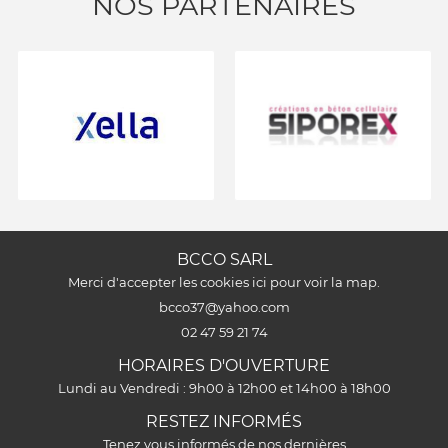
NOS PARTENAIRES
BCCO SARL
Merci d'accepter les cookies
ici
pour voir la map.
02 47 59 21 74
HORAIRES D'OUVERTURE
Lundi au Vendredi : 9h00 à 12h00 et 14h00 à 18h00
RESTEZ INFORMÉS
Tenez vous informés de nos dernières