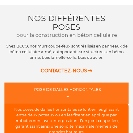
NOS DIFFÉRENTES
POSES
pour la construction en béton cellulaire
Chez BCCO, nos murs coupe-feux sont réalisés en panneaux de
béton cellulaire armé, autoportants sur structures en béton
armé, bois lamellé-collé, bois ou acier.
CONTACTEZ-NOUS

POSE DE DALLES HORIZONTALES
Nos poses de dalles horizontales se font en les glissant
entre deux poteaux ou en les fixant en applique par
emboîtement avec interposition d’un joint coupe-feu,
garantissant ainsi une solidité maximale même à de
grandes hauteurs.