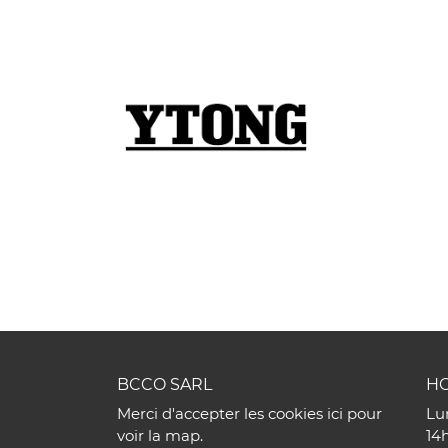
Recopier le code ci-contre

Rafraîchir le captcha

En cochant cette case, vous consentez à recevoir nos propositions comme
l'adresse email indiqué ci-dessus. Vous pouvez vous désinscrire à tout m
utilisant
le formulaire de désinscription
.
INSCRIPTION
BCCO SARL
HO
Merci d'accepter les cookies
ici
pour
Lu
voir la map.
14