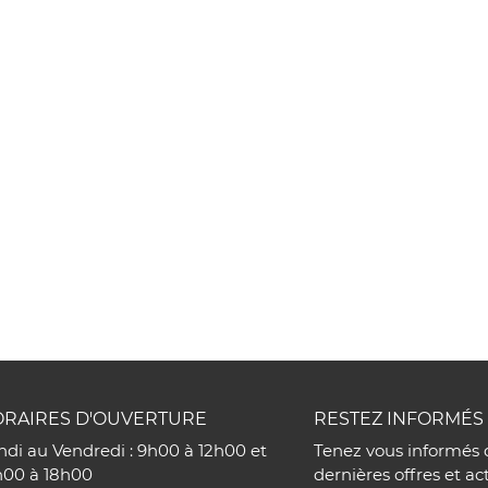
rciales à
oment en
RAIRES D'OUVERTURE
RESTEZ INFORMÉS
ndi au Vendredi : 9h00 à 12h00 et
Tenez vous informés 
h00 à 18h00
dernières offres et ac