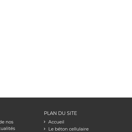
PLAN DU SITE
de nos
Accueil
tualités
Le béton cellulaire