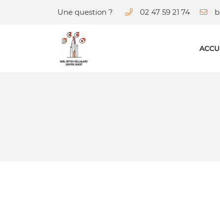
Une question ?
02 47 59 21 74
9 rue du Georges Patry
37600 Beaulieu-les-Loches
02 47 59 21 74
ACCU
Adresse email de réception
