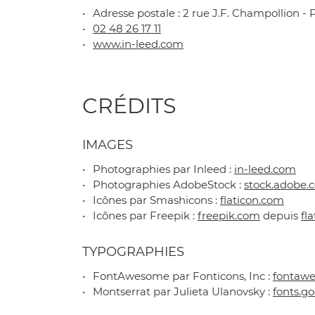
Adresse postale : 2 rue J.F. Champollion 
02 48 26 17 11
www.in-leed.com
CRÉDITS
IMAGES
Photographies par Inleed :
in-leed.com
Photographies AdobeStock :
stock.adobe.
Icônes par Smashicons :
flaticon.com
Icônes par Freepik :
freepik.com
depuis
fl
TYPOGRAPHIES
FontAwesome par Fonticons, Inc :
fontaw
Montserrat par Julieta Ulanovsky :
fonts.g