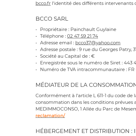
Recopier le code ci-contre
bcco.fr
l'identité des différents intervenants d

Rafraîchir le captcha

BCCO SARL
Propriétaire : Painchault Guylaine
En cochant cette case, vous consentez à recevoir nos propositions comme
Téléphone :
02 47 59 21 74
l'adresse email indiqué ci-dessus. Vous pouvez vous désinscrire à tout m
utilisant
le formulaire de désinscription
.
Adresse email :
Adresse postale : 9 rue du Georges Patry,
INSCRIPTION
Société au Capital de : €
Enregistrée sous le numéro de Siret : 443
Numéro de TVA intracommunautaire : FR 
MÉDIATEUR DE LA CONSOMMATIO
Conformément à l'article L 611-1 du code de 
consommation dans les conditions prévues aux
MEDIMMOCONSO, 1 Allée du Parc de Mesemena
reclamation/
HÉBERGEMENT ET DISTRIBUTION : 