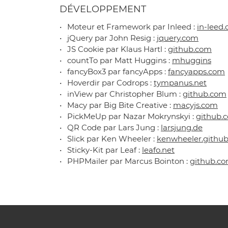
DÉVELOPPEMENT
Moteur et Framework par Inleed :
in-leed
jQuery par John Resig :
jquery.com
JS Cookie par Klaus Hartl :
github.com
countTo par Matt Huggins :
mhuggins
fancyBox3 par fancyApps :
fancyapps.com
Hoverdir par Codrops :
tympanus.net
inView par Christopher Blum :
github.com
Macy par Big Bite Creative :
macyjs.com
PickMeUp par Nazar Mokrynskyi :
github.
QR Code par Lars Jung :
larsjung.de
Slick par Ken Wheeler :
kenwheeler.github
Sticky-Kit par Leaf :
leafo.net
PHPMailer par Marcus Bointon :
github.c