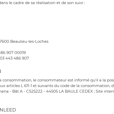
ans le cadre de sa réalisation et de son suivi :
rciales à
oment en
 37600 Beaulieu-les-Loches
 486 907 00019
03 443 486 907
N
la consommation, le consommateur est informé qu'il a la possi
 articles L 611-1 et suivants du code de la consommation, d
 - Bât A - CS25222 - 44505 LA BAULE CEDEX ; Site intern
INLEED