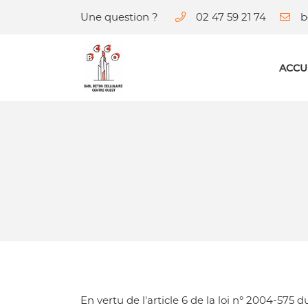
Une question ?
02 47 59 21 74
9 rue du Georges Patry
37600 Beaulieu-les-Loches
02 47 59 21 74
ACCU
Adresse email de réception

En vertu de l'article 6 de la loi n° 2004-575 