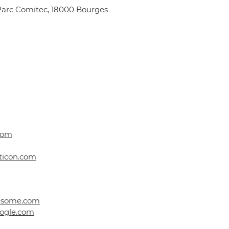
- Parc Comitec, 18000 Bourges
com
aticon.com
esome.com
oogle.com