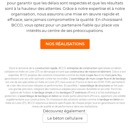
pour garantir que les délais sont respectés et que les résultats
sont à la hauteur des attentes. Grâce à notre expertise et à notre
organisation, nous assurons une mise en œuvre rapide et
efficace, sans jamais compromettre la qualité. En choisissant
BCCO, vous optez pour un partenaire fiable qui place vos
intérêts au centre de ses préoccupations.
NOS RÉALISATIONS
Dans le domaine de la
construction rapide
, BCCO,
entreprise de construction
spécialisée en béton
cellulaire en Indre-et-Loire (37) se démarque en tant que
constructeur de maison et bâtiment
. Grâce à son
expertise, BCCO propose des solutions innovantes comme les
murs coupe-feu
et les
murs pare-feu
,
garantissant une sécurité optimale contre les incendies.
L’assemblage de murs coupe-feux et de bardage
est une de ses spécialités en Indre-et-Loire (37) mais aussi en France et dans les DOM-TOM, permettant
de créer des structures robustes et performantes. En parallèle, l'
assemblage de structures
se fait avec
une grande précision, intégrant des matériaux adaptés pour assurer durabilité et sécurité. Parmi les
options de finition, le
bardage simple
et les
bardages CF extérieurs
offrent à la fois esthétique et
protection.
L'assemblage de bardage en béton
se révèle particulièrement efficace, apportant une solidité
supplémentaire aux constructions. En choisissant des solutions variées comme le
bardage en béton
en
Indre-et-Loire (37), BCCO répond aux besoins spécifiques de chaque projet, tout en garantissant un haut
niveau de qualité et de performance dans ses réalisations.
Découvrez également :
Le béton cellulaire