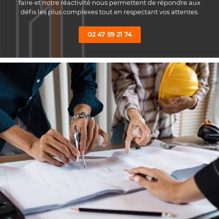
faire et notre réactivité nous permettent de répondre aux
défis les plus complexes tout en respectant vos attentes.
02 47 59 21 74
UNE QUESTIO
ACCUEIL
ÉTON CELLULAIRE
02 47 59 21 74
TUDE ET POSE
S RÉFÉRENCES
RESTEZ INFO
US FONT CONFIANCE
INSCRIPTION NEWSL
CONTACT