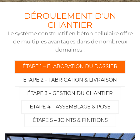
DÉROULEMENT D'UN
CHANTIER
En cochant cette case, vous consentez à recevoir nos propositions commerciales à
l'adresse email indiqué ci-dessus. Vous pouvez vous désinscrire à tout moment en
Le système constructif en béton cellulaire offre
utilisant
le formulaire de désinscription
.
de multiples avantages dans de nombreux
domaines :
INSCRIPTION
ÉTAPE 1 – ÉLABORATION DU DOSSIER
ÉTAPE 2 – FABRICATION & LIVRAISON
ÉTAPE 3 – GESTION DU CHANTIER
ÉTAPE 4 – ASSEMBLAGE & POSE
ÉTAPE 5 – JOINTS & FINITIONS