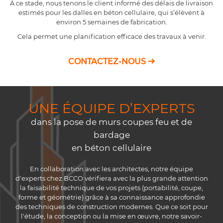
À ce stade, nous tenons le client informé des délais de livraison
estimés pour les dalles en béton cellulaire, qui s’élèvent à
environ 5 semaines de fabrication.
Cela permet une planification efficace des travaux à venir.
CONTACTEZ-NOUS

UNE ÉQUIPE D’EXPERTS
dans la pose de murs coupes feu et de
bardage
en béton cellulaire
En collaboration avec les architectes, notre équipe
d'experts chez BCCO vérifiera avec la plus grande attention
la faisabilité technique de vos projets (portabilité, coupe,
forme et géométrie) grâce à sa connaissance approfondie
des techniques de construction modernes. Que ce soit pour
l'étude, la conception ou la mise en œuvre, notre savoir-